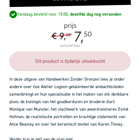
Vandaag besteld voor 15:00,
dezelfde dag nog verzonden
prijs
7,
50
€ 9,
50
inclusief btw
Dit product is tijdelijk uitverkocht
In deze uitgave van Handwerken Zonder Grenzen lees je onder
andere over hoe Atelier Lognon getalenteerde ambachtslieden
samenbrengt en hun specialisatie in het maken van elk denkbare
plooi, de koningin van het goudborduren en broderie d'art:
Monique van Munster, het vlechtwerk van award-winnares Esmé
Hofman, de realistische portretten en krachtige statements van
Alice Beasley en over het keramisch textiel van Karen Tinney.
Verder kun je zelf aan de slag met: